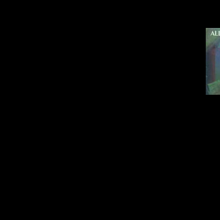
I 1998 udkom albummet
Ivan synger kor på san
Strand", "Lun luft over Da
har tænkt", "Op til Alaska"
lyver?" og "Me