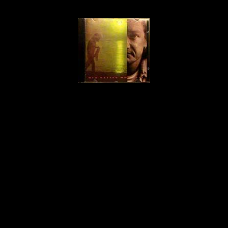
 lavede Lars Lilholt albummet "Med natten mod vest", med Ivan som pr
Tilbage til oversigten