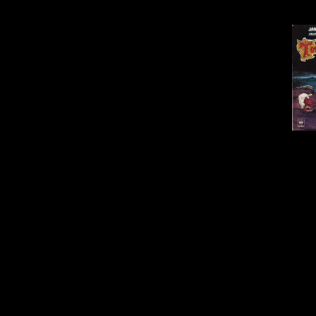
Totalpetroleum, nu Monrad & Ris
Her spiller I
Tilb