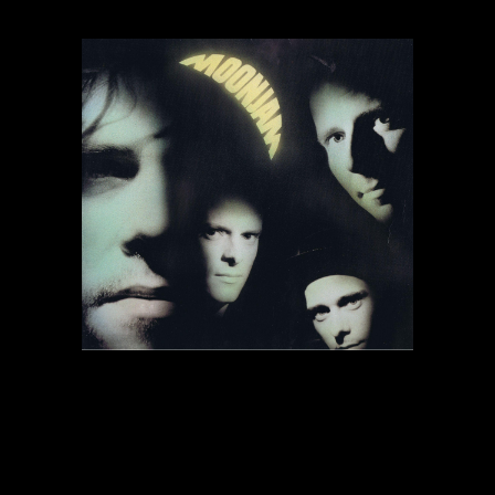
Moonjam udgav i 1997 albummet "Bag de blå bjerge".
 på albummet og sammen med Morten Kærså har han skrevet titelnumer
Tilbage til oversigten