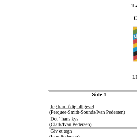
"L
U
LP
Side 1
Jeg kan li´dig alligevel
(Perquee-Smith-Sounds/Ivan Pedersen)
Det ´ hans kys
(Clark/Ivan Pedersen)
Giv et tegn
(Ivan Pedersen)