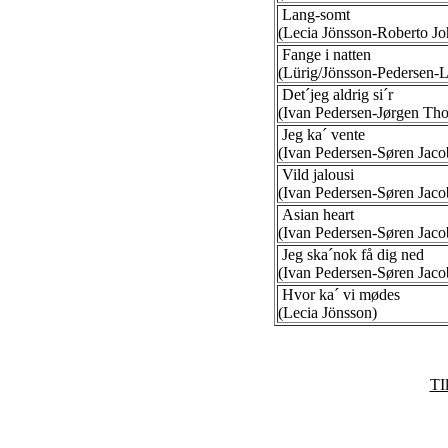
Lang-somt
(Lecia Jönsson-Roberto Jo
Fange i natten
(Lürig/Jönsson-Pedersen-L
Det´jeg aldrig si´r
(Ivan Pedersen-Jørgen Tho
Jeg ka´ vente
(Ivan Pedersen-Søren Jaco
Vild jalousi
(Ivan Pedersen-Søren Jaco
Asian heart
(Ivan Pedersen-Søren Jaco
Jeg ska´nok få dig ned
(Ivan Pedersen-Søren Jaco
Hvor ka´ vi mødes
(Lecia Jönsson)
TIl